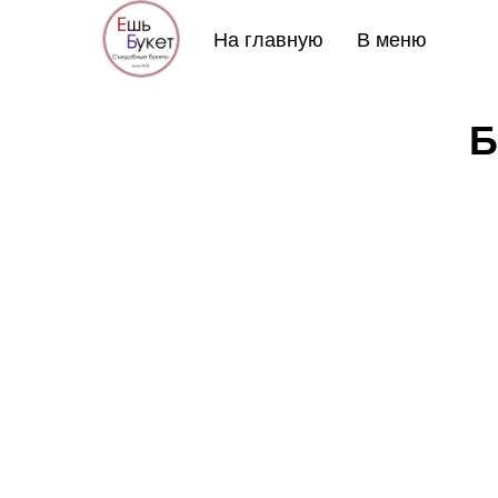
На главную
В меню
Б