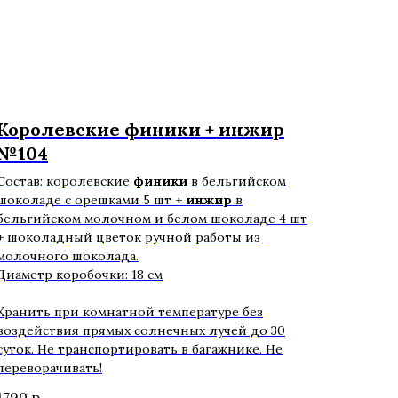
Королевские финики + инжир
№104
Состав: королевские
финики
в бельгийском
шоколаде с орешками 5 шт +
инжир
в
бельгийском молочном и белом шоколаде 4 шт
+ шоколадный цветок ручной работы из
молочного шоколада.
Диаметр коробочки: 18 см
Хранить при комнатной температуре без
воздействия прямых солнечных лучей до 30
суток. Не транспортировать в багажнике. Не
переворачивать!
1790
р.