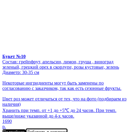
Букет №10
Состав: грейпфрут, апельсин, лимон, груша , виноград
зеленый, грецкий орех в скорлупе, розы кустовые, зелень
Диаметр: 30-35 см
Некоторые ингридиенты могут быть заменены по
согласованию с заказчиком, так как есть сезонные фрукты.
Цвет роз может отличаться от тех, что на фото (подбираем из
наличия)
Хранить при темп. от +1 до +5℃ до 24 часов. При темп.
выше/ниже указанной до 4-х часов.
1690
р.
Подробнее
Добавить в корзину