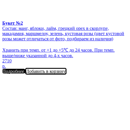
Букет №2
Состав: манг, яблоки, лайм, грецкий орех в скорлупе,
макадамия, маршмелоу, зелень, кустовая розы (цвет кустовой
розы может отличаться от фото, подбираем из наличия)
Хранить при темп. от +1 до +5℃ до 24 часов. При темп.
выше/ниже указанной до 4-х часов.
2710
р.
Подробнее
Добавить в корзину