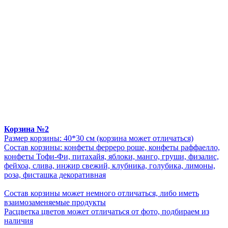
Корзина №2
Размер корзины: 40*30 см (корзина может отличаться)
Состав корзины: конфеты ферреро роше, конфеты раффаелло,
конфеты Тофи-Фи, питахайя, яблоки, манго, груши, физалис,
фейхоа, слива, инжир свежий, клубника, голубика, лимоны,
роза, фисташка декоративная
Состав корзины может немного отличаться, либо иметь
взаимозаменяемые продукты
Расцветка цветов может отличаться от фото, подбираем из
наличия