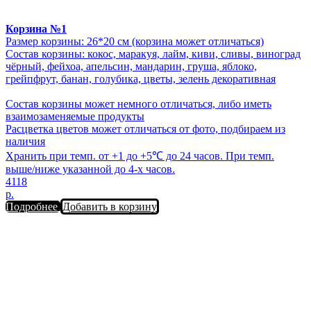
Корзина №1
Размер корзины: 26*20 см (корзина может отличаться)
Состав корзины: кокос, маракуя, лайм, киви, сливы, виноград
чёрный, фейхоа, апельсин, мандарин, груша, яблоко,
грейпфрут, банан, голубика, цветы, зелень декоративная
Состав корзины может немного отличаться, либо иметь
взаимозаменяемые продукты
Расцветка цветов может отличаться от фото, подбираем из
наличия
Хранить при темп. от +1 до +5℃ до 24 часов. При темп.
выше/ниже указанной до 4-х часов.
4118
р.
Подробнее
Добавить в корзину