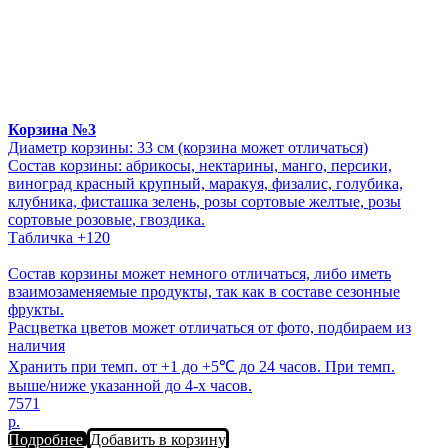
Корзина №3
Диаметр корзины: 33 см (корзина может отличаться)
Состав корзины: абрикосы, нектарины, манго, персики,
виноград красный крупный, маракуя, физалис, голубика,
клубника, фисташка зелень, розы сортовые желтые, розы
сортовые розовые, гвоздика.
Табличка +120
Состав корзины может немного отличаться, либо иметь
взаимозаменяемые продукты, так как в составе сезонные
фрукты.
Расцветка цветов может отличаться от фото, подбираем из
наличия
Хранить при темп. от +1 до +5℃ до 24 часов. При темп.
выше/ниже указанной до 4-х часов.
7571
р.
Подробнее
Добавить в корзину