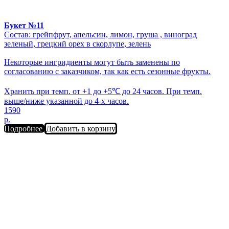
Букет №11
Состав: грейпфрут, апельсин, лимон, груша , виноград
зеленый, грецкий орех в скорлупе, зелень
Некоторые ингридиенты могут быть заменены по
согласованию с заказчиком, так как есть сезонные фрукты.
Хранить при темп. от +1 до +5℃ до 24 часов. При темп.
выше/ниже указанной до 4-х часов.
1590
р.
Подробнее
Добавить в корзину