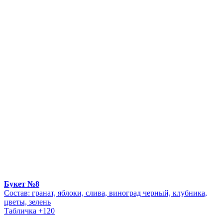
Букет №8
Состав: гранат, яблоки, слива, виноград черный, клубника,
цветы, зелень
Табличка +120