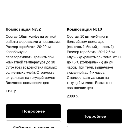
Композиция №32
Композиция №19
Состав: 16шт
конфеты
ручной
Состав: 10 шт клубника в
работы с орешками и посыпками.
бельгийском шоколаде
Размер коробочки: 20*20см.
(молочный, белый, розовый).
Коробочку не
Размер коробочки: 20*12,5см.
переворачивать.Хранить при
Клубнику хранить при темп. от +1
комнатной температуре до 30
до +5℃ (холодильник) до 24
суток (без воздействия прямых
часов. При темп. выше/ниже
солнечных лучей). Стоимость
указанной до 4-х часов.
актуальная на текущий момент.
Стоимость актуальная на
Возможно повышение цен.
текущий момент. Возможно
повышение цен.
1190
р.
2300
р.
Подробнее
Подробнее
Добавить в корзину